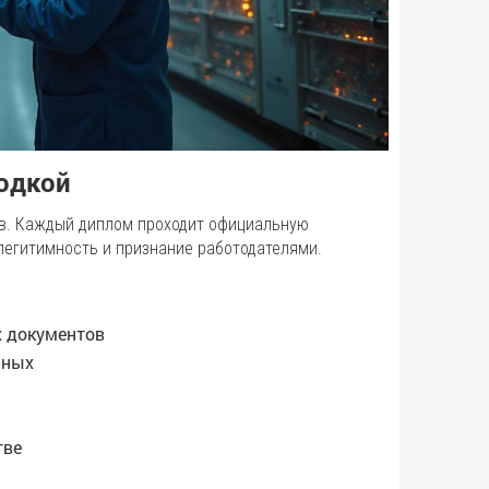
одкой
в. Каждый диплом проходит официальную
легитимность и признание работодателями.
х документов
нных
тве