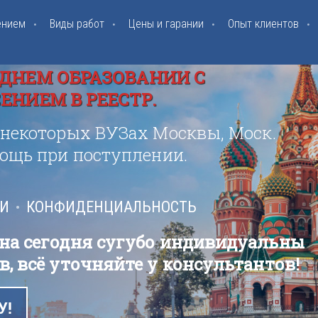
ением
Виды работ
Цены и гарании
Опыт клиентов
ДНЕМ ОБРАЗОВАНИИ С
НИЕМ В РЕЕСТР.
 некоторых ВУЗах Москвы, Моск.
мощь при поступлении.
ИИ
КОНФИДЕНЦИАЛЬНОСТЬ
 на сегодня сугубо индивидуальны
в, всё уточняйте у консультантов!
У!