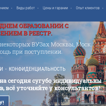
ением
Виды работ
Цены и гарании
Опыт клиентов
ДНЕМ ОБРАЗОВАНИИ С
НИЕМ В РЕЕСТР.
 некоторых ВУЗах Москвы, Моск.
мощь при поступлении.
ИИ
КОНФИДЕНЦИАЛЬНОСТЬ
 на сегодня сугубо индивидуальны
в, всё уточняйте у консультантов!
У!