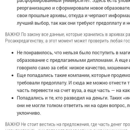
расформированный университет. Здесь есть уловк
реорганизацию и сформировали новое образовате
свои прошлые архивы, откуда и черпают информац
лучший выбор, так как они требуют предоплату и н
ВАЖНО! По закону все данные, которые хранились в архивах р
Росаккредагенству, а этот момент может проверить любая го
Не понравилось, что нельзя было поступить в маг
образование с предлагаемыми дипломами. А еще це
говорило само за себя: низкое качество, мошеннич
Еще попадались такие компании, которые продемо
требовали предоплату. И сюда же можно отнести та
часть перевести на счет вуза, а еще часть — на ка
Попадались и те, кто разводил на деньги. Таких «
они не могли толком ответить ни на один вопрос, 
уклончиво.
ВАЖНО! Не стоит вестись на предложения, где часть денег прос