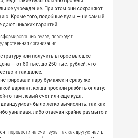
а, ведь такие вузы обычно провели
льное учреждение. При этом они сохраняют
ию. Кроме того, подобные вузы — не самый
е дают никаких гарантий.
асформированных вузов, переходят
сударственная организация.
истратуру или получить второе высшее
на — от 80 тыс. до 250 тыс. рублей, что
ество и так далее.
нстрировали пару бумажек и сразу же
кой вариант, когда просили разбить оплату:
кой-то там левый счет или еще куда.
индивидуумов» было легко вычислить, так как
либо увиливая, либо отвечая крайне размыто и
ят перевести на счет вуза, так как другую часть,