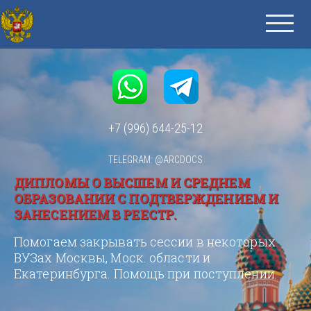
+7 (996) 644-25-12
TELEGRAM: @ARCDOCS
ДИПЛОМЫ О ВЫСШЕМ И СРЕДНЕМ
ОБРАЗОВАНИИ С ПОДТВЕРЖДЕНИЕМ И
ЗАНЕСЕНИЕМ В РЕЕСТР.
Помогаем закрывать сессии в некоторых
ВУЗах Москвы, Моск. области и
Екатеринбурга. Помощь при поступлении.