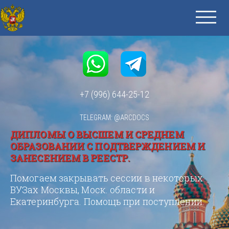
+7 (996) 644-25-12
TELEGRAM: @ARCDOCS
ДИПЛОМЫ О ВЫСШЕМ И СРЕДНЕМ
ОБРАЗОВАНИИ С ПОДТВЕРЖДЕНИЕМ И
ЗАНЕСЕНИЕМ В РЕЕСТР.
Помогаем закрывать сессии в некоторых
ВУЗах Москвы, Моск. области и
Екатеринбурга. Помощь при поступлении.