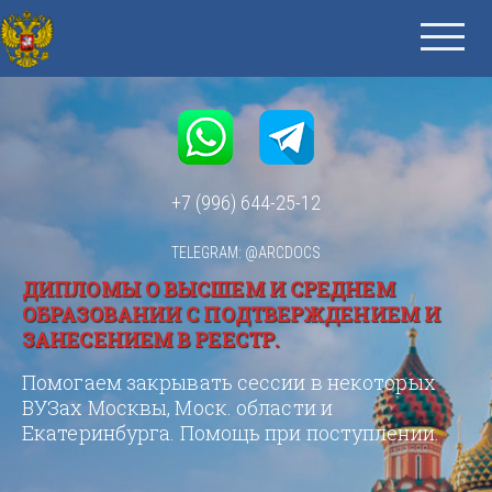
+7 (996) 644-25-12
TELEGRAM: @ARCDOCS
ДИПЛОМЫ О ВЫСШЕМ И СРЕДНЕМ
ОБРАЗОВАНИИ С ПОДТВЕРЖДЕНИЕМ И
ЗАНЕСЕНИЕМ В РЕЕСТР.
Помогаем закрывать сессии в некоторых
ВУЗах Москвы, Моск. области и
Екатеринбурга. Помощь при поступлении.