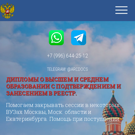
+7 (996) 644-25-12
TELEGRAM: @ARCDOCS
ДИПЛОМЫ О ВЫСШЕМ И СРЕДНЕМ
ОБРАЗОВАНИИ С ПОДТВЕРЖДЕНИЕМ И
ЗАНЕСЕНИЕМ В РЕЕСТР.
Помогаем закрывать сессии в некоторых
ВУЗах Москвы, Моск. области и
Екатеринбурга. Помощь при поступлении.