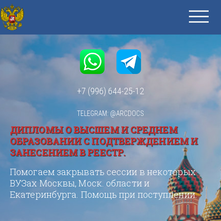
+7 (996) 644-25-12
TELEGRAM: @ARCDOCS
ДИПЛОМЫ О ВЫСШЕМ И СРЕДНЕМ
ОБРАЗОВАНИИ С ПОДТВЕРЖДЕНИЕМ И
ЗАНЕСЕНИЕМ В РЕЕСТР.
Помогаем закрывать сессии в некоторых
ВУЗах Москвы, Моск. области и
Екатеринбурга. Помощь при поступлении.