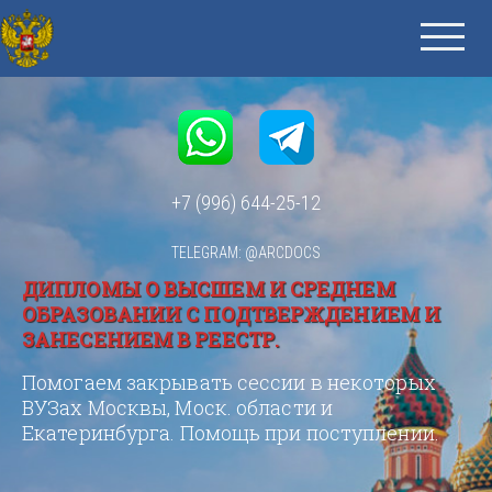
+7 (996) 644-25-12
TELEGRAM: @ARCDOCS
ДИПЛОМЫ О ВЫСШЕМ И СРЕДНЕМ
ОБРАЗОВАНИИ С ПОДТВЕРЖДЕНИЕМ И
ЗАНЕСЕНИЕМ В РЕЕСТР.
Помогаем закрывать сессии в некоторых
ВУЗах Москвы, Моск. области и
Екатеринбурга. Помощь при поступлении.