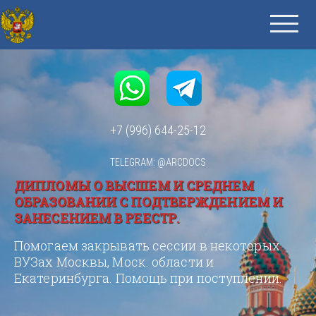
+7 (996) 644-25-12
TELEGRAM: @ARCDOCS
ДИПЛОМЫ О ВЫСШЕМ И СРЕДНЕМ
ОБРАЗОВАНИИ С ПОДТВЕРЖДЕНИЕМ И
ЗАНЕСЕНИЕМ В РЕЕСТР.
Помогаем закрывать сессии в некоторых
ВУЗах Москвы, Моск. области и
Екатеринбурга. Помощь при поступлении.