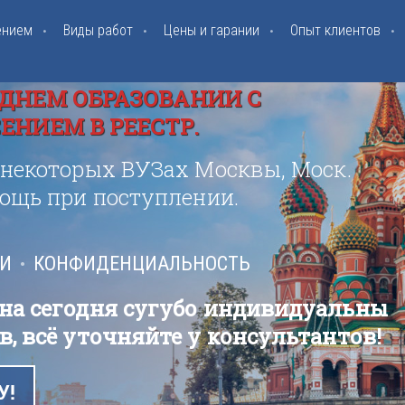
ением
Виды работ
Цены и гарании
Опыт клиентов
ДНЕМ ОБРАЗОВАНИИ С
НИЕМ В РЕЕСТР.
 некоторых ВУЗах Москвы, Моск.
мощь при поступлении.
ИИ
КОНФИДЕНЦИАЛЬНОСТЬ
 на сегодня сугубо индивидуальны
в, всё уточняйте у консультантов!
У!