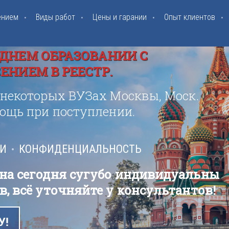
ением
Виды работ
Цены и гарании
Опыт клиентов
ДНЕМ ОБРАЗОВАНИИ С
НИЕМ В РЕЕСТР.
 некоторых ВУЗах Москвы, Моск.
мощь при поступлении.
ИИ
КОНФИДЕНЦИАЛЬНОСТЬ
 на сегодня сугубо индивидуальны
в, всё уточняйте у консультантов!
У!