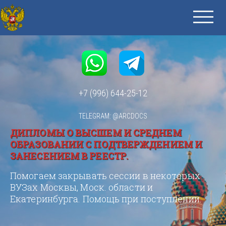
+7 (996) 644-25-12
TELEGRAM: @ARCDOCS
ДИПЛОМЫ О ВЫСШЕМ И СРЕДНЕМ
ОБРАЗОВАНИИ С ПОДТВЕРЖДЕНИЕМ И
ЗАНЕСЕНИЕМ В РЕЕСТР.
Помогаем закрывать сессии в некоторых
ВУЗах Москвы, Моск. области и
Екатеринбурга. Помощь при поступлении.