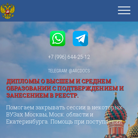
+7 (996) 644-25-12
TELEGRAM: @ARCDOCS
ДИПЛОМЫ О ВЫСШЕМ И СРЕДНЕМ
ОБРАЗОВАНИИ С ПОДТВЕРЖДЕНИЕМ И
ЗАНЕСЕНИЕМ В РЕЕСТР.
Помогаем закрывать сессии в некоторых
ВУЗах Москвы, Моск. области и
Екатеринбурга. Помощь при поступлении.