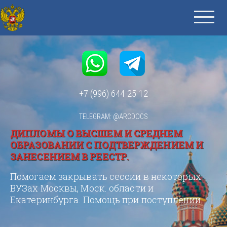
+7 (996) 644-25-12
TELEGRAM: @ARCDOCS
ДИПЛОМЫ О ВЫСШЕМ И СРЕДНЕМ
ОБРАЗОВАНИИ С ПОДТВЕРЖДЕНИЕМ И
ЗАНЕСЕНИЕМ В РЕЕСТР.
Помогаем закрывать сессии в некоторых
ВУЗах Москвы, Моск. области и
Екатеринбурга. Помощь при поступлении.