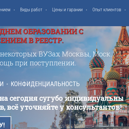
ением
Виды работ
Цены и гарании
Опыт клиентов
ДНЕМ ОБРАЗОВАНИИ С
НИЕМ В РЕЕСТР.
 некоторых ВУЗах Москвы, Моск.
мощь при поступлении.
ИИ
КОНФИДЕНЦИАЛЬНОСТЬ
 на сегодня сугубо индивидуальны
в, всё уточняйте у консультантов!
У!