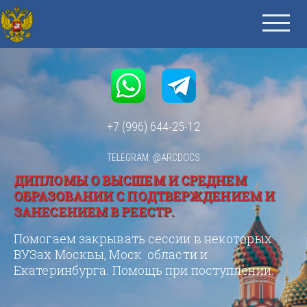
+7 (996) 644-25-12
TELEGRAM: @ARCDOCS
ДИПЛОМЫ О ВЫСШЕМ И СРЕДНЕМ
ОБРАЗОВАНИИ С ПОДТВЕРЖДЕНИЕМ И
ЗАНЕСЕНИЕМ В РЕЕСТР.
Помогаем закрывать сессии в некоторых
ВУЗах Москвы, Моск. области и
Екатеринбурга. Помощь при поступлении.